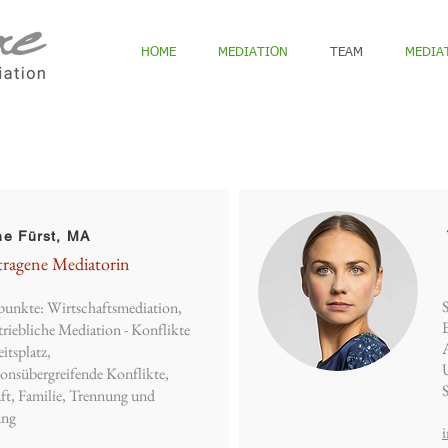
HOME
MEDIATION
TEAM
MEDIA
e Fürst, MA
tragene Mediatorin
unkte: Wirtschaftsmediation,
triebliche Mediation - Konflikte
itsplatz,
ionsübergreifende Konflikte,
ft, Familie, Trennung und
ung