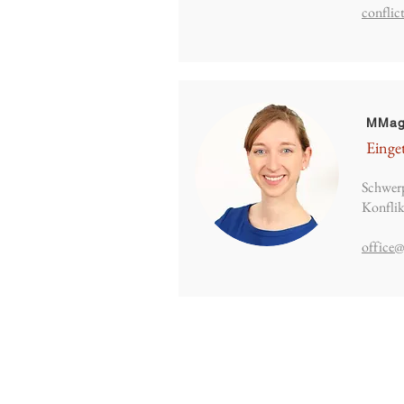
conflic
MMag.
Einge
Schwerp
Konflik
office@