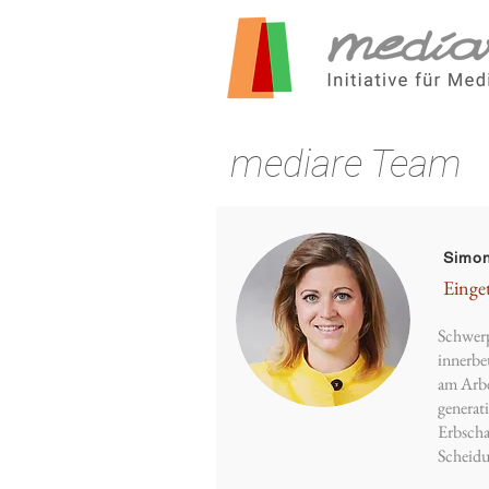
mediare Team
Simon
Einge
Schwerp
innerbe
am Arbe
generat
Erbscha
Scheid