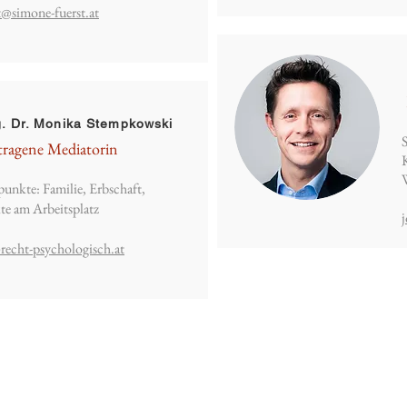
t@simone-fuerst.at
 Dr. Monika Stempkowski
tragene Mediatorin
unkte: Familie, Erbschaft,
te am Arbeitsplatz
recht-psychologisch.at
Email