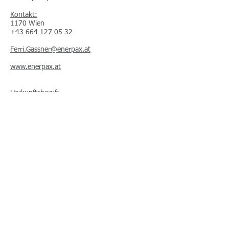
Kontakt:
1170 Wien
+43 664 127 05 32
Ferri.Gassner@enerpax.at
www.enerpax.at
Herkunftsberuf:
Unternehmensberater
Energiewirtschafter
Ausbildung:
Akademischer Mediator: Sigmund Freud
Privatuniversität (ARGE
Bildungsmanagement)
Mediation und Konfliktregelung: ARGE
Bildungsmanagement
Diverse Kommunikations-, Führungskräfte-
und Management-Seminare und
Ausbildungen (u.a. Hernstein General
Manager Program)
Sport: Staatlich geprüfter Instruktor für